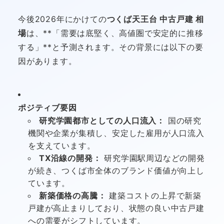
今後2026年にかけての
つくば天王台 中古戸建 相
場
は、**「需要は底堅く、高値圏で安定的に推移
する」**と予測されます。その背景には以下の要
因があります。
ポジティブ要因
研究学園都市としての人口流入：
国の研究
機関や企業が集積し、安定した雇用が人口流入
を支えています。
TX沿線の開発：
研究学園駅周辺などの開発
が続き、つくば市全体のブランド価値が向上し
ています。
新築価格の高騰：
建築コストの上昇で新築
戸建が高止まりしており、状態の良い中古戸建
への需要がシフトしています。