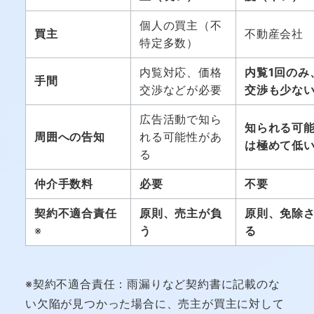
個人の買主（不
買主
不動産会社
特定多数）
内覧対応、価格
内覧1回のみ
手間
交渉などが必要
交渉も少な
広告活動で知ら
知られる可
周囲への告知
れる可能性があ
は極めて低
る
仲介手数料
必要
不要
契約不適合責任
原則、売主が負
原則、免除
※
う
る
※契約不適合責任：雨漏りなど契約書に記載のな
い欠陥が見つかった場合に、売主が買主に対して