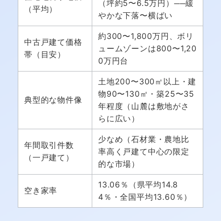
（坪約5〜6.5万円）──緩
（平均）
やかな下落〜横ばい
約300〜1,800万円、ボリ
中古戸建て価格
ュームゾーンは800〜1,20
帯（目安）
0万円台
土地200〜300㎡以上・建
物90〜130㎡・築25〜35
典型的な物件像
年程度（山麓は敷地がさ
らに広い）
少なめ（石材業・農地比
年間取引件数
率高く戸建て中心の限定
（一戸建て）
的な市場）
13.06％（県平均14.8
空き家率
4％・全国平均13.60％）