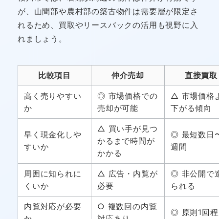
が、山間部や農村部の築古物件は需要層が限定さ
れるため、買取やリースバックの活用も視野に入
れましょう。
比較項目
仲介売却
直接買取
高く売りやすい
◎ 市場価格での
△ 市場価格
か
売却が可能
下がる傾向
△ 買い手が見つ
早く現金化しや
◎ 最短数日
かるまで時間が
すいか
週間
かかる
周囲に知られに
△ 広告・内覧が
◎ 非公開で
くいか
必要
られる
内覧対応が必要
○ 複数回の内覧
◎ 原則1回
か
対応あり