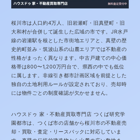
桜川市は人口約4万人、旧岩瀬町・旧真壁町・旧
大和村が合併して誕生した広域の市です。JR水戸
線の岩瀬駅を核とした市街地エリアと、真壁の歴
史的町並み・筑波山系の山麓エリアでは不動産の
性格がまったく異なります。中古戸建ての中心価
格帯は800〜1,200万円台で、県西の中でも低位
に属します。非線引き都市計画区域を前提とした
独自の土地利用ルールが設定されており、売却時
には物件ごとの制度確認が欠かせません。
ハウスドゥ 家・不動産買取専門店 つくば研究学
園都市は、つくば市の店舗から桜川市の不動産売
却・買取・査定・リースバックに対応していま