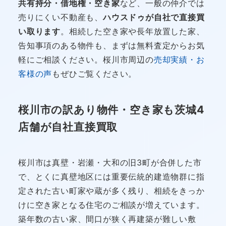
共有持分・借地権・空き家
など、一般の仲介では
売りにくい不動産も、
ハウスドゥが自社で直接買
い取ります
。相続した空き家や長年放置した家、
告知事項のある物件も、まずは無料査定からお気
軽にご相談ください。桜川市周辺の
売却実績・お
客様の声
もぜひご覧ください。
桜川市の訳あり物件・空き家も茨城4
店舗が自社直接買取
桜川市は真壁・岩瀬・大和の旧3町が合併した市
で、とくに真壁地区には重要伝統的建造物群に指
定された古い町家や蔵が多く残り、相続をきっか
けに空き家となる住宅のご相談が増えています。
築年数の古い家、間口が狭く再建築が難しい敷