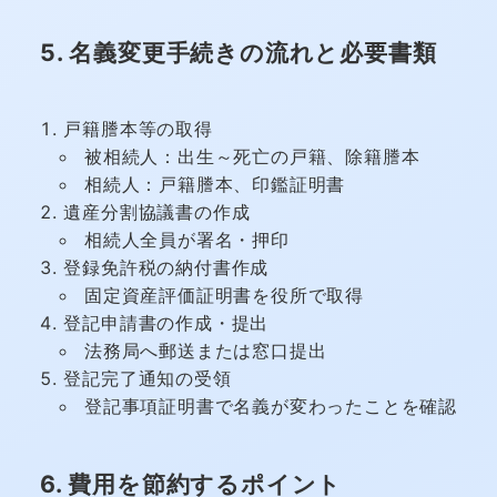
5. 名義変更手続きの流れと必要書類
戸籍謄本等の取得
被相続人：出生～死亡の戸籍、除籍謄本
相続人：戸籍謄本、印鑑証明書
遺産分割協議書の作成
相続人全員が署名・押印
登録免許税の納付書作成
固定資産評価証明書を役所で取得
登記申請書の作成・提出
法務局へ郵送または窓口提出
登記完了通知の受領
登記事項証明書で名義が変わったことを確認
6. 費用を節約するポイント