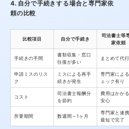
4. 自分で手続きする場合と専門家依
頼の比較
司法書士等
比較項目
自分で手続き
家依頼
書類収集・窓口
手続きの手間
まとめて代
往復が多い
申請ミスのリス
ミスによる再手
専門家によ
ク
続きが発生
ェック有り
司法書士報酬分
費用はかか
コスト
を節約
安心
専門家と連
所要期間
数週間～1ヶ月
最短で完了